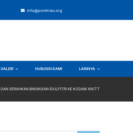
info@psmtiriau.org
GALERI
HUBUNGI KAMI
LAINNYA
 DAN SERAHKAN BINGKISAN IDULFITRI KE KODAM XIX/TT