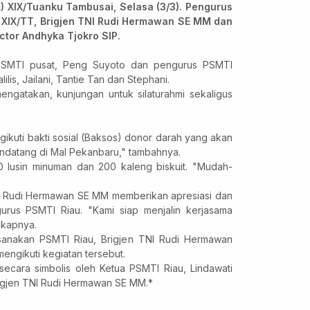
 XIX/Tuanku Tambusai, Selasa (3/3). Pengurus
XIX/TT, Brigjen TNI Rudi Hermawan SE MM dan
ictor Andhyka Tjokro SIP.
s PSMTI pusat, Peng Suyoto dan pengurus PSMTI
lilis, Jailani, Tantie Tan dan Stephani.
ngatakan, kunjungan untuk silaturahmi sekaligus
kuti bakti sosial (Baksos) donor darah yang akan
ndatang di Mal Pekanbaru," tambahnya.
 200 lusin minuman dan 200 kaleng biskuit. "Mudah-
I Rudi Hermawan SE MM memberikan apresiasi dan
rus PSMTI Riau. "Kami siap menjalin kerjasama
gkapnya.
anakan PSMTI Riau, Brigjen TNI Rudi Hermawan
ngikuti kegiatan tersebut.
 secara simbolis oleh Ketua PSMTI Riau, Lindawati
igjen TNI Rudi Hermawan SE MM.*