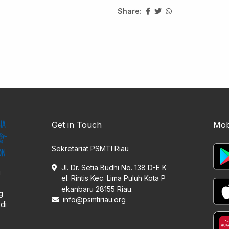
Share:
Get in Touch
Mob
Sekretariat PSMTI Riau
Jl. Dr. Setia Budhi No. 138 D-E K
i
el. Rintis Kec. Lima Puluh Kota P
ekanbaru 28155 Riau.
g
info@psmtiriau.org
di