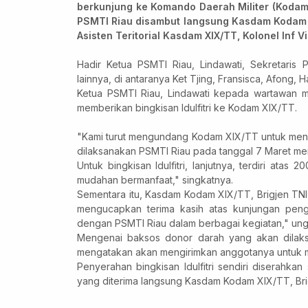
berkunjung ke Komando Daerah Militer (Kodam)
PSMTI Riau disambut langsung Kasdam Kodam 
Asisten Teritorial Kasdam XIX/TT, Kolonel Inf V
Hadir Ketua PSMTI Riau, Lindawati, Sekretari
lainnya, di antaranya Ket Tjing, Fransisca, Afong, Ha
Ketua PSMTI Riau, Lindawati kepada wartawan me
memberikan bingkisan Idulfitri ke Kodam XIX/TT.
"Kami turut mengundang Kodam XIX/TT untuk mengi
dilaksanakan PSMTI Riau pada tanggal 7 Maret me
Untuk bingkisan Idulfitri, lanjutnya, terdiri atas
mudahan bermanfaat," singkatnya.
Sementara itu, Kasdam Kodam XIX/TT, Brigjen TN
mengucapkan terima kasih atas kunjungan pengu
dengan PSMTI Riau dalam berbagai kegiatan," un
Mengenai baksos donor darah yang akan dilaks
mengatakan akan mengirimkan anggotanya untuk me
Penyerahan bingkisan Idulfitri sendiri diserahkan
yang diterima langsung Kasdam Kodam XIX/TT, Br