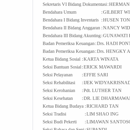
Sekretaris VI Bidang Dokumentasi
:
HERMAN
Bendahara Umum
:
GILBERT W
Bendahara I Bidang Inventaris
:
HUSEN TO
Bendahara II Bidang Anggaran
:
NANCY WID
Bendahara III Bidang Akunting
:
GUNAWATI 
Badan Pemeriksa Keuangan
:
Drs. HADI PON
Badan Pemeriksa Keuangan
:
Drs. HENGKY
Ketua Bidang Sosial
:
KARTA WINATA
Seksi Bantuan Sosial
:
ERICK MAWARDI
Seksi Pelayanan
:
EFFIE SARI
Seksi Rehabilitasi
:
IJEK WIDYAKRISNAD
Seksi Kerohanian
:
Pdt. LUTHER TAN
Seksi Kesehatan
:
DR. LIE DHARMAWAN
Ketua Bidang Budaya
:
RICHARD TAN
Seksi Tradisi
:
LIM SHAO ING
Seksi Budi Pekerti
:
LIMAWAN SANTOSO 
Seksi Bahasa dan Seni
:
SUPANDI