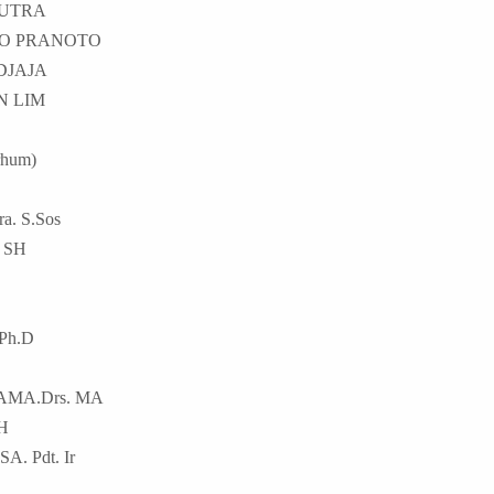
 SUTRA
O PRANOTO
DJAJA
N LIM
hum)
. S.Sos
 SH
Ph.D
MA.Drs. MA
H
 Pdt. Ir