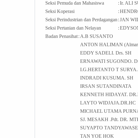
Seksi Pemuda dan Mahasiswa
:
Ir. ALI
Seksi Koperasi
:
HENDR
Seksi Perindustrian dan Perdagangan
:
JAN WI
Seksi Pertanian dan Nelayan
:
EDYSO
Badan Penasihat
:
A.B SUSANTO
ANTON HALIMAN (Almar
EDDY SADELI. Drs. SH
ERNAWATI SUGONDO. Dra
I.G.HERTANTO T SURYA.
INDRADI KUSUMA. SH
IRSAN SUTANDINATA
KENNETH HIDAYAT. DR.
LAYTO WIDJAJA.DR.HC
MICHAEL UTAMA PURNA
SJ. MESAKH .Pdt. DR. MT
SUYAPTO TANDYAWASESA.
TAN YOE HOK