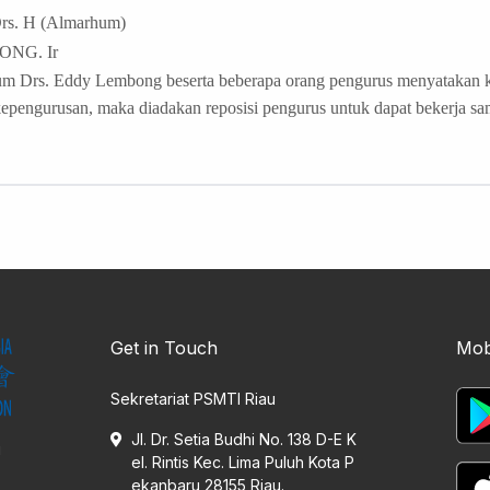
s. H (Almarhum)
NG. Ir
um Drs. Eddy Lembong beserta beberapa orang pengurus menyatakan k
epengurusan, maka diadakan reposisi pengurus untuk dapat bekerja s
Get in Touch
Mob
Sekretariat PSMTI Riau
Jl. Dr. Setia Budhi No. 138 D-E K
i
el. Rintis Kec. Lima Puluh Kota P
ekanbaru 28155 Riau.