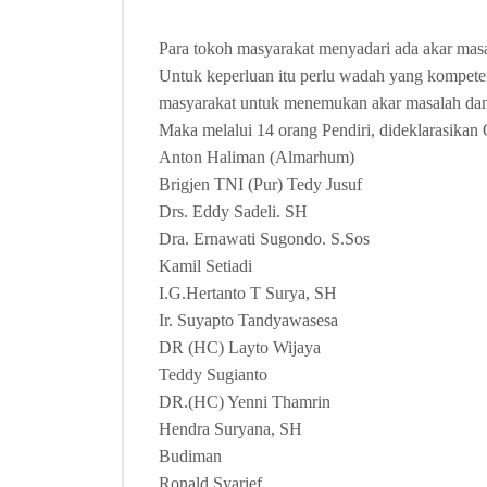
Para tokoh masyarakat menyadari ada akar masal
Untuk keperluan itu perlu wadah yang kompete
masyarakat untuk menemukan akar masalah dan 
Maka melalui 14 orang Pendiri, dideklarasikan O
Anton Haliman (Almarhum)
Brigjen TNI (Pur) Tedy Jusuf
Drs. Eddy Sadeli. SH
Dra. Ernawati Sugondo. S.Sos
Kamil Setiadi
I.G.Hertanto T Surya, SH
Ir. Suyapto Tandyawasesa
DR (HC) Layto Wijaya
Teddy Sugianto
DR.(HC) Yenni Thamrin
Hendra Suryana, SH
Budiman
Ronald Syarief