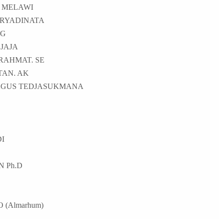
 MELAWI
IRYADINATA
NG
JAJA
RAHMAT. SE
TAN. AK
 AGUS TEDJASUKMANA
I
 Ph.D
(Almarhum)