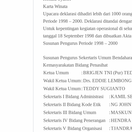
Karta Winata
Upacara deklarasi dihadiri lebih dari 1000 or
Periode 1998 – 2000. Deklarasi ditandai denga
Untuk kepentingan kegiatan operasional di se
tanggal 18 September 1998 dan dibuatkan Akta
Susunan Pengurus Periode 1998 – 2000
Susunan Pengurus Sekertaris Umum Bendahar
Kemasyarakatan Bidang Penasihat
Ketua Umum
:
BRIGJEN TNI (Pur) T
Wakil Ketua Umum
:
Drs. EDDIE LEMBONG
Wakil Ketua Umum
:
TEDDY SUGIANTO
Sekretaris I Bidang Administrasi
:
KAMIL S
Sekretaris II Bidang Kode Etik
:
NG JOH
Sekretaris III Bidang Umum
:
MASKUN 
Sekretaris IV Bidang Penerangan
:
HENDRA 
Sekretaris V Bidang Organisasi
:
TJANDRA