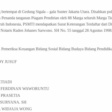
ang bertempat di Gedung Sigala – gala Sunter Jakarta Utara. Disahka
n Penanda tanganan Piagam Pendirian oleh 88 Marga seluruh Marga Ti
luruh Indonesia, PSMTI mendapatkan Surat Keterangan Terdaftar dari 
 Notaris Raden Johanes Sarwono. SH No. 55 tanggal 28 Agustus 1998
a Pemeriksa Keuangan Bidang Sosial Bidang Budaya Bidang Pendidi
EDY JUSUF
ETIADI
N FERDINAN WAWORUNTU
PRASETIA
SURYANA. SH
 WIDJAJA WONG