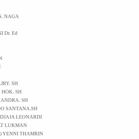
I S. NAGA
 Dr. Ed
N
I
IRY. SH
 HOK. SH
HANDRA. SH
O SANTANA.SH
IDJAJA LEONARDI
AT LUKMAN
C) YENNI THAMRIN