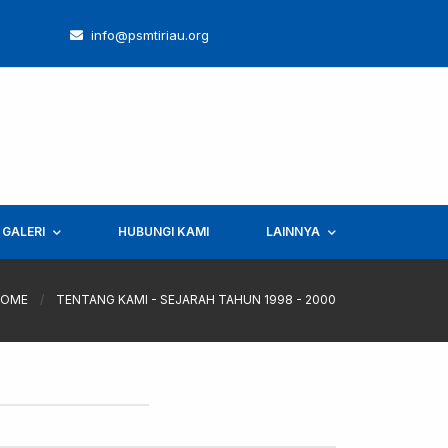
info@psmtiriau.org
GALERI
HUBUNGI KAMI
LAINNYA
HOME
/
TENTANG KAMI - SEJARAH TAHUN 1998 - 2000