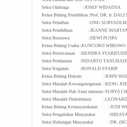
Seksi Olahraga
:
JOSEF WIDADYA
Ketua Bidang Pendidikan
:
Prof. DR. Ir. DAL
Seksi Pelatihan
:
ONG SURYADI.M
Seksi Pendidikan
:
JEANNE MARTANI
Seksi Beasiswa
:
DEWI PUSPA
Ketua Bidang Usaha
:
KUNCORO WIBOWO
Seksi Perencanaan
:
HENDRA SYARIFUDI
Seksi Pendanaan
:
INDARTO TANUHAD
Seksi Kegiatan
:
RONALD SYARIF
Ketua Bidang Hukum
:
JOHN WAL
Seksi Masalah Kewarganegaraan
:
KENG JOE
Seksi Masalah Hak Asasi manusia
:
SURYA C
Seksi Masalah Diskriminasi
:
LEONARD
Ketua Bidang Kemasyarakatan
:
JUDI W
Seksi Pengabdian Masyarakat
:
HIDAY
Seksi Hubungan Masyarakat
:
DR. (H