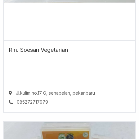
Rm. Soesan Vegetarian
Jl.kulim no.17 G, senapelan, pekanbaru
085272717979