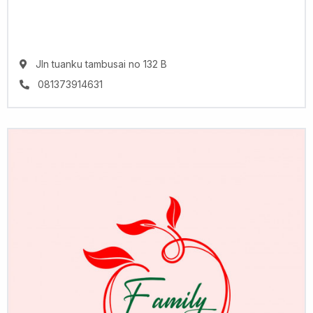
Jln tuanku tambusai no 132 B
081373914631