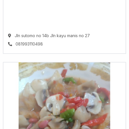
Jln sutomo no 14b Jln kayu manis no 27
081993110498