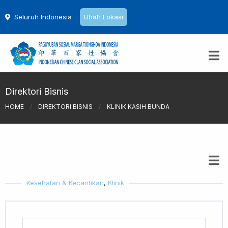
Seluruh Indonesia
Ubah Lokasi
Direktori Bisnis
HOME
/
DIREKTORI BISNIS
/
KLINIK KASIH BUNDA
Kesehatan & Kecantikan
,
Klinik