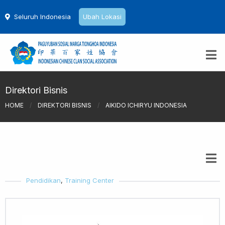
Seluruh Indonesia
Ubah Lokasi
Direktori Bisnis
HOME
/
DIREKTORI BISNIS
/
AIKIDO ICHIRYU INDONESIA
Pendidikan
,
Training Center