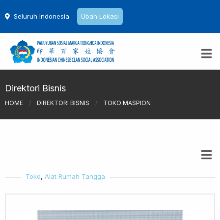
Seluruh Indonesia
Ubah Lokasi
Direktori Bisnis
HOME
/
DIREKTORI BISNIS
/
TOKO MASPION
Toko
,
Alat Rumah Tangga