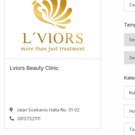
Tamp
Lviors Beauty Clinic
Kateg
Kul
Jalan Soekarno Hatta No. 01-02
Ho
08127521111
To