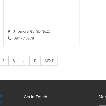
Jl. Jendral Gg. SD No.2c
08117516878
7
8
...
13
NEXT
Get in Touch
Mob