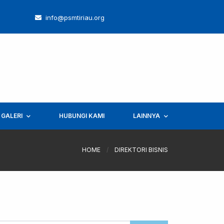
info@psmtiriau.org
GALERI
HUBUNGI KAMI
LAINNYA
HOME
/
DIREKTORI BISNIS