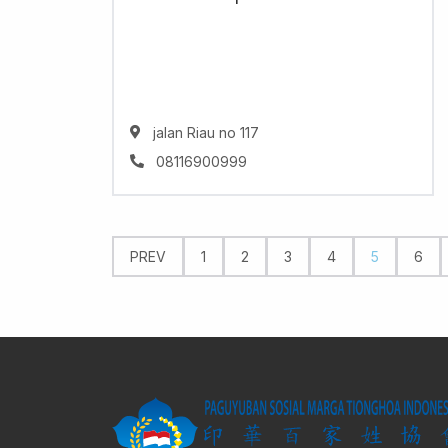
jalan Riau no 117
08116900999
PREV
1
2
3
4
5
6