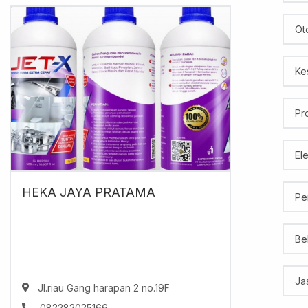
Ot
Ke
Pr
El
HEKA JAYA PRATAMA
Pe
Be
Ja
Jl.riau Gang harapan 2 no.19F
082282025166