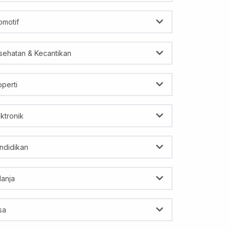
omotif
sehatan & Kecantikan
operti
ektronik
ndidikan
lanja
sa