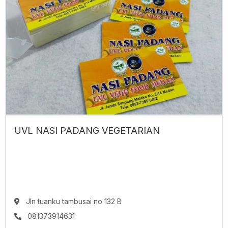
UVL NASI PADANG VEGETARIAN
Jln tuanku tambusai no 132 B
081373914631