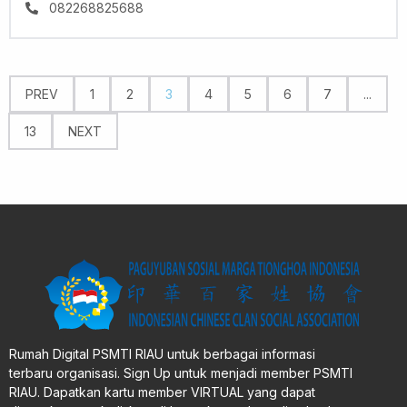
082268825688
PREV
1
2
3
4
5
6
7
...
13
NEXT
Rumah Digital PSMTI RIAU untuk berbagai informasi
terbaru organisasi. Sign Up untuk menjadi member PSMTI
RIAU. Dapatkan kartu member VIRTUAL yang dapat