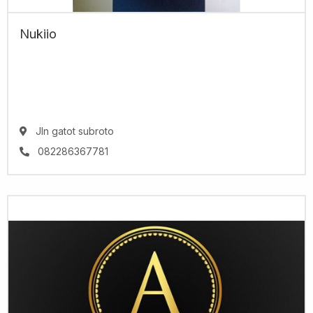
Nukiio
Jln gatot subroto
082286367781