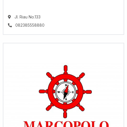
Jl. Riau No.133
082385558880