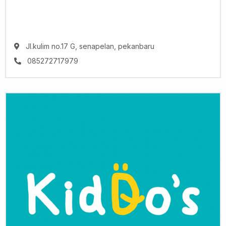
Jl.kulim no.17 G, senapelan, pekanbaru
085272717979